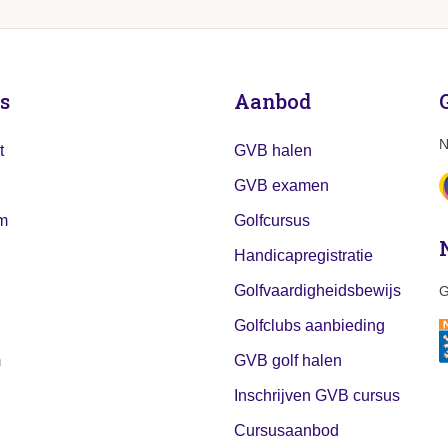
s
Aanbod
N
t
GVB halen
GVB examen
m
Golfcursus
Handicapregistratie
Golfvaardigheidsbewijs
G
Golfclubs aanbieding
m
GVB golf halen
n
Inschrijven GVB cursus
Cursusaanbod